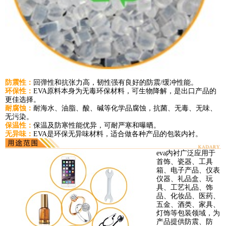
防震性：
回弹性和抗张力高，韧性强有良好的防震/缓冲性能。
环保性：
EVA原料本身为无毒环保材料，可生物降解，是出口产品的
更佳选择。
耐腐蚀：
耐海水、油脂、酸、碱等化学品腐蚀，抗菌、无毒、无味、
无污染。
保温性：
保温及防寒性能优异，可耐严寒和曝晒。
无异味：
EVA是环保无异味材料，适合做各种产品的包装内衬。
eva内衬广泛应用于
首饰、瓷器、工具
箱、电子产品、仪表
仪器、礼品盒、玩
具、工艺礼品、饰
品、化妆品、医药、
五金、酒类、家具、
灯饰等包装领域，为
产品提供防震、防