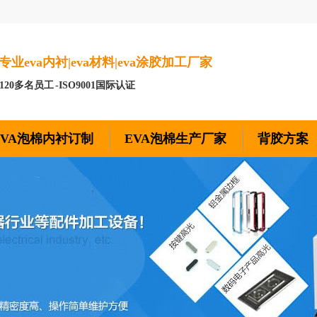
专业eva内衬|eva材料|eva涂胶加工厂家
-120多名员工 -ISO9001国际认证
EVA泡棉内衬订制
EVA泡棉生产厂家
背胶方案
凯达莱公司
公司实力
合作客户
荣誉资质