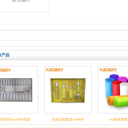
共
1
页
2
条
款产品
医药试剂eva内衬包装
化妆品包装盒eva内衬
eva卷材泡