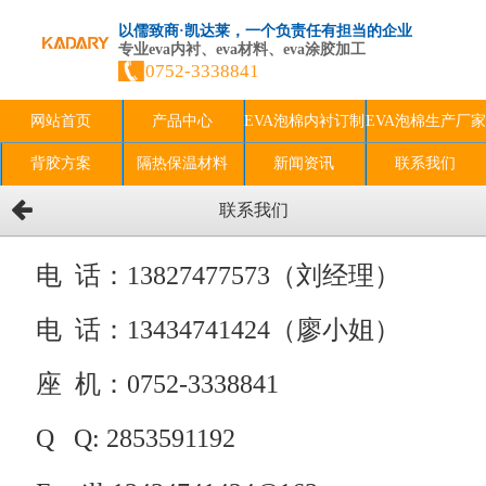
以儒致商·凯达莱，一个负责任有担当的企业
专业eva内衬、eva材料、eva涂胶加工
0752-3338841
网站首页
产品中心
EVA泡棉内衬订制
EVA泡棉生产厂家
背胶方案
隔热保温材料
新闻资讯
联系我们
联系我们
电 话：13827477573（刘经理）
电 话：13434741424（廖小姐）
座 机：0752-3338841
Q Q: 2853591192