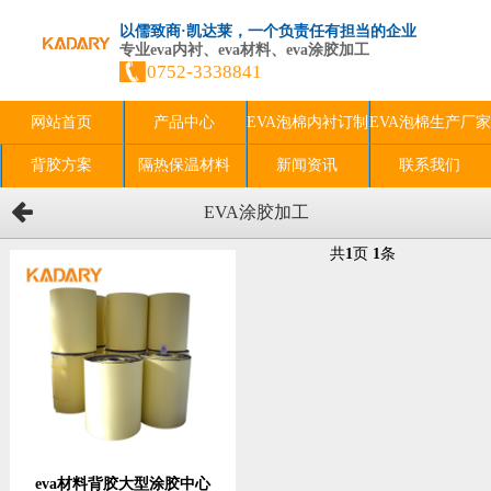
以儒致商·凯达莱，一个负责任有担当的企业
专业eva内衬、eva材料、eva涂胶加工
0752-3338841
网站首页
产品中心
EVA泡棉内衬订制
EVA泡棉生产厂家
背胶方案
隔热保温材料
新闻资讯
联系我们
EVA涂胶加工
共
1
页
1
条
eva材料背胶大型涂胶中心