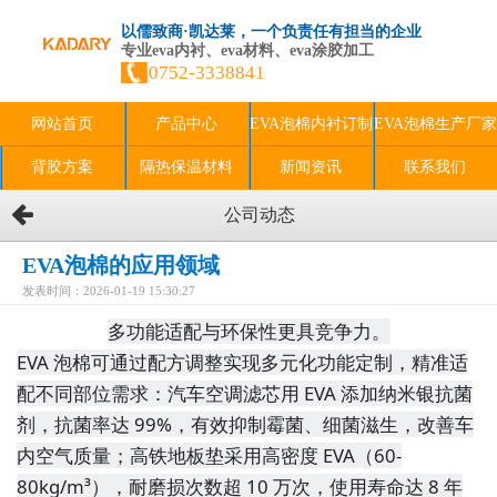
以儒致商·凯达莱，一个负责任有担当的企业
专业eva内衬、eva材料、eva涂胶加工
0752-3338841
网站首页
产品中心
EVA泡棉内衬订制
EVA泡棉生产厂家
背胶方案
隔热保温材料
新闻资讯
联系我们
公司动态
EVA泡棉的应用领域
发表时间：2026-01-19 15:30:27
多功能适配与环保性更具竞争力。
EVA 泡棉可通过配方调整实现多元化功能定制，精准适
配不同部位需求：汽车空调滤芯用 EVA 添加纳米银抗菌
剂，抗菌率达 99%，有效抑制霉菌、细菌滋生，改善车
内空气质量；高铁地板垫采用高密度 EVA（60-
80kg/m³），耐磨损次数超 10 万次，使用寿命达 8 年