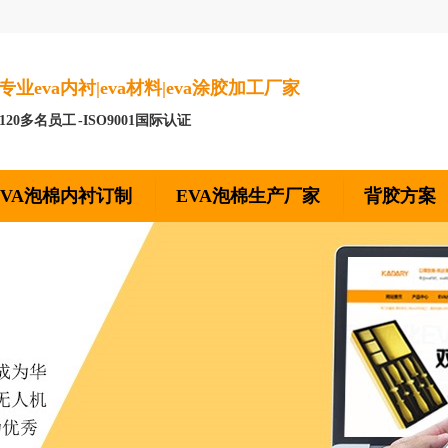
专业eva内衬|eva材料|eva涂胶加工厂家
-120多名员工 -ISO9001国际认证
EVA泡棉内衬订制
EVA泡棉生产厂家
背胶方案
凯达莱公司
公司实力
合作客户
荣誉资质