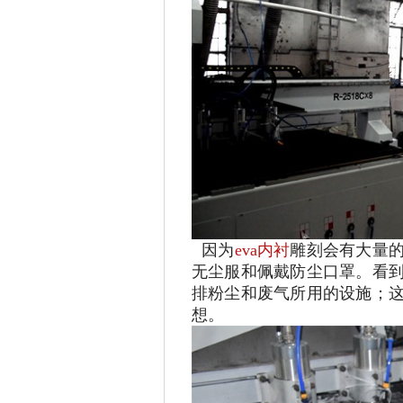
因为
eva内衬
雕刻会有大量
无尘服和佩戴防尘口罩。看
排粉尘和废气所用的设施；
想。