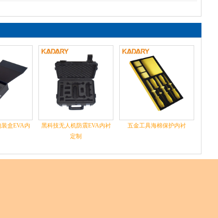
装盒EVA内
黑科技无人机防震EVA内衬
五金工具海棉保护内衬
定制