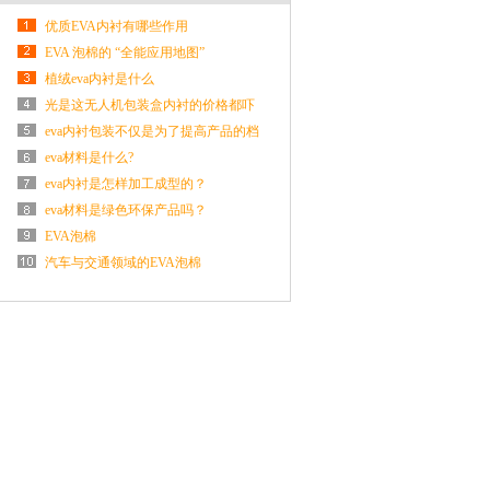
优质EVA内衬有哪些作用
EVA 泡棉的 “全能应用地图”
植绒eva内衬是什么
光是这无人机包装盒内衬的价格都吓
到我了
eva内衬包装不仅是为了提高产品的档
次
eva材料是什么?
eva内衬是怎样加工成型的？
eva材料是绿色环保产品吗？
EVA泡棉
汽车与交通领域的EVA泡棉