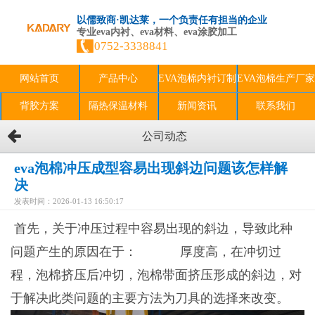
以儒致商·凯达莱，一个负责任有担当的企业
专业eva内衬、eva材料、eva涂胶加工
0752-3338841
网站首页
产品中心
EVA泡棉内衬订制
EVA泡棉生产厂家
背胶方案
隔热保温材料
新闻资讯
联系我们
公司动态
eva泡棉冲压成型容易出现斜边问题该怎样解
决
发表时间：2026-01-13 16:50:17
首先，关于冲压过程中容易出现的斜边，导致此种
问题产生的原因在于：
eva泡棉
厚度高，在冲切过
程，泡棉挤压后冲切，泡棉带面挤压形成的斜边，对
于解决此类问题的主要方法为刀具的选择来改变。